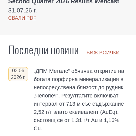
Second Quarter 2026 Results Webcast
31.07.26 г.
СВАЛИ PDF
Последни новини
ВИЖ BСИЧКИ
03.06
„ДПМ Металс“ обявява откритие на
2026
r.
богата порфирна минерализация в
непосредствена близост до рудник
„Челопеч“. Резултатите включват
интервал от 713 м със съдържание
2,52 г/т злато еквивалент (AuEq),
състоящ се от 1,31 г/т Au и 1,16%
Cu.