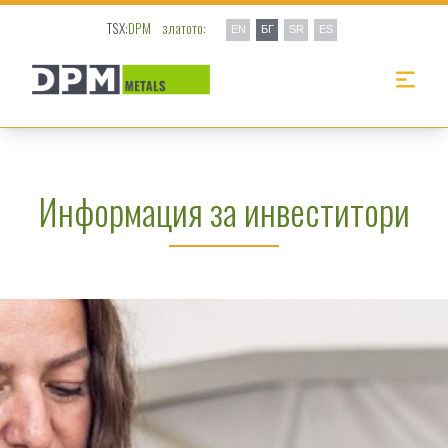
TSX:
DPM
златото:
EN
БГ
SR
ES
Информация за инвеститори