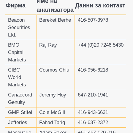
Име на
Фирма
Данни за контакт
анализатора
Beacon
Bereket Berhe
416-507-3978
Securities
Ltd.
BMO
Raj Ray
+44 (0)20 7246 5430
Capital
Markets
CIBC
Cosmos Chiu
416-956-6218
World
Markets
Canaccord
Jeremy Hoy
647-210-1941
Genuity
GMP Stifel
Cole McGill
416-943-6631
Jefferies
Fahad Tariq
416-637-2372
Macquarie
Adam Baker
+61-467-070-016