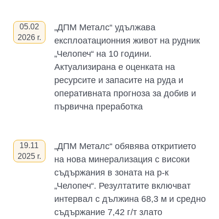
05.02
„ДПМ Металс“ удължава
2026
r.
експлоатационния живот на рудник
„Челопеч“ на 10 години.
Актуализирана е оценката на
ресурсите и запасите на руда и
оперативната прогноза за добив и
първична преработка
19.11
„ДПМ Металс“ обявява откритието
2025
r.
на нова минерализация с високи
съдържания в зоната на р-к
„Челопеч“. Резултатите включват
интервал с дължина 68,3 м и средно
съдържание 7,42 г/т злато