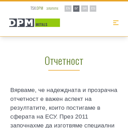
TSX:
DPM
златото:
EN
БГ
SR
ES
Отчетност
Вярваме, че надеждната и прозрачна
отчетност е важен аспект на
резултатите, които постигаме в
сферата на ЕСУ. През 2011
започнахме да изготвяме специални