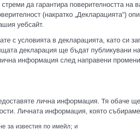
 стреми да гарантира поверителността на в
верителност (накратко „Декларацията”) опи
ашия уебсайт.
ате с условията в декларацията, като си з
ящата декларация ще бъдат публикувани на 
лична информация след направени промени 
редоставяте лична информация. Тя обаче ще
ости. Личната информация, която събираме
е за известия по имейл; и