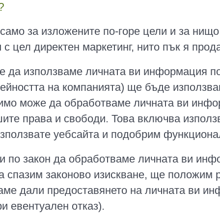
?
амо за изложените по-горе цели и за нищо
 с цел директен маркетинг, нито пък я про
ие да използваме личната ви информация по
ейността на компанията) ще бъде използва
димо може да обработваме личната ви инфо
шите права и свободи. Това включва използв
използвате уебсайта и подобрим функциона
и по закон да обработваме личната ви инф
а спазим законово изискване, ще положим р
аме дали предоставянето на личната ви ин
и евентуален отказ).