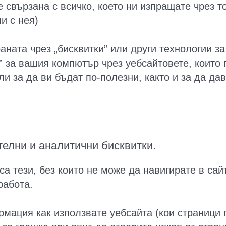
свързана с всичко, което ни изпращате чрез то
и с нея)
ната чрез „бисквитки” или други технологии за
” за вашия компютър чрез уебсайтовете, които 
ли за да ви бъдат по-полезни, както и за да д
елни и аналитични бисквитки.
а тези, без които не може да навигирате в сай
работа.
рмация как използвате уебсайта (кои страници