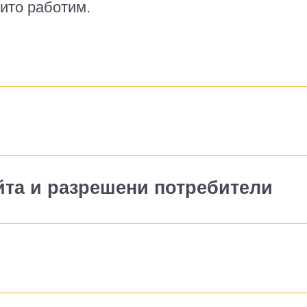
оито работим.
йта и разрешени потребители