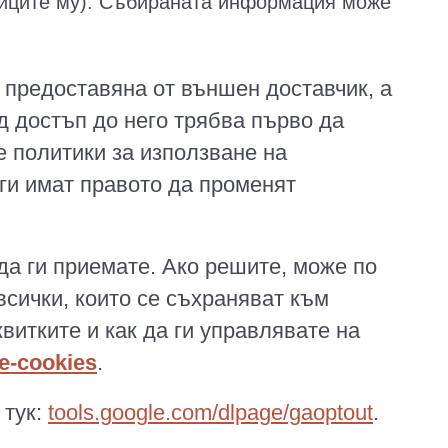
аниците му). Събираната информация може
 предоставяна от външен доставчик, а
д достъп до него трябва първо да
е политики за използване на
ги имат правото да променят
да ги приемате. Ако решите, може по
всички, които се съхраняват към
итките и как да ги управлявате на
e-cookies
.
 тук:
tools.google.com/dlpage/gaoptout
.