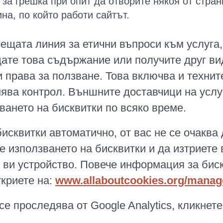
 за грешка при опит да отворите някоя от стр
на, по който работи сайтът.
ещата линия за етични въпроси към услуга,
едате това съдържание или получите друг ви
и права за ползване. Това включва и технит
нява контрол. Външните доставчици на услу
ването на бисквитки по всяко време.
исквитки автоматично, от вас не се очаква 
е използването на бисквитки и да изтриете 
ви устройство. Повече информация за бискв
криете на:
www.allaboutcookies.org/manag
се проследява от Google Analytics, кликнете