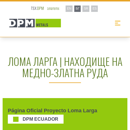
TSX:
DPM
златото:
EN
БГ
SR
ES
ЛОМА ЛАРГА | НАХОДИЩЕ НА
МЕДНО-ЗЛАТНА РУДА
Página Oficial Proyecto Loma Larga
DPM ECUADOR