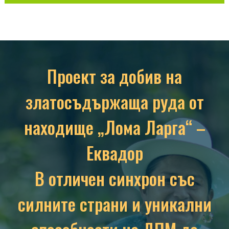
Проект за добив на
златосъдържаща руда от
находище „Лома Ларга“ –
Еквадор
В отличен синхрон със
силните страни и уникални