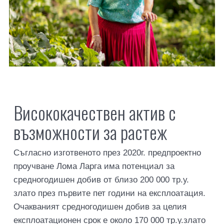
Висококачествен актив с
възможности за растеж
Съгласно изготвеното през 2020г. предпроектно
проучване Лома Ларга има потенциал за
средногодишен добив от близо 200 000 тр.у.
злато през първите пет години на експлоатация.
Очакваният средногодишен добив за целия
експлоатационен срок е около 170 000 тр.у.злато