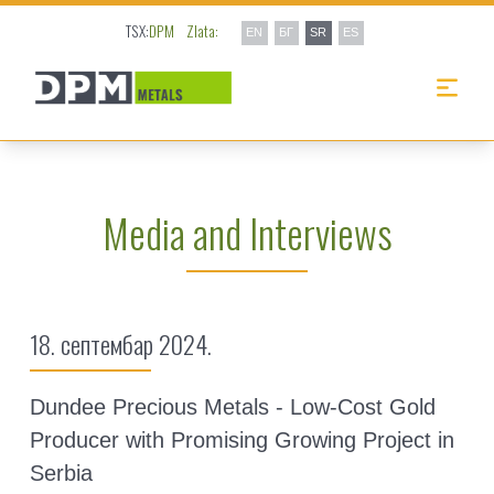
TSX:
DPM
Zlata:
EN
БГ
SR
ES
Media and Interviews
18. септембар 2024.
Dundee Precious Metals - Low-Cost Gold
Producer with Promising Growing Project in
Serbia