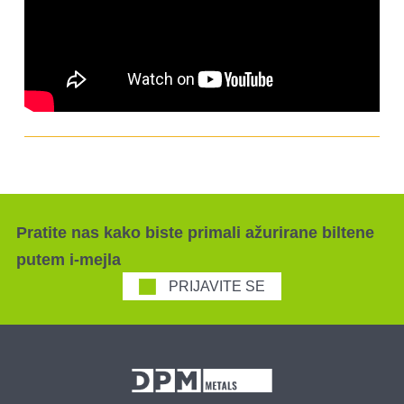
Pratite nas kako biste primali ažurirane biltene
putem i-mejla
PRIJAVITE SE