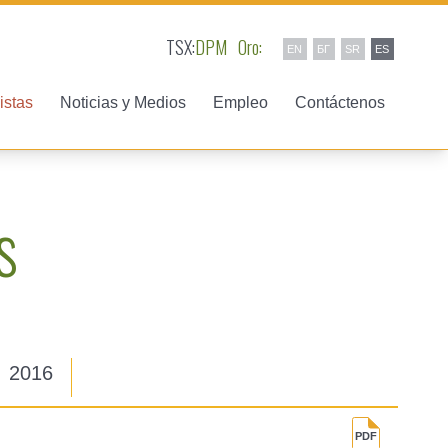
TSX:
DPM
Oro:
EN
БГ
SR
ES
istas
Noticias y Medios
Empleo
Contáctenos
s
2016